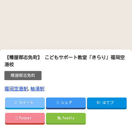
【糟屋郡志免町】 こどもサポート教室「きらり」福岡空
港校
糟屋郡志免町
福岡空港駅
,
柚須駅
ツイート
シェア
B!
はてブ
Pocket
feedly