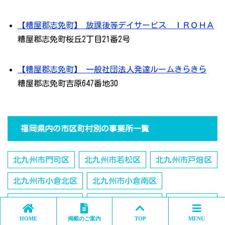
【糟屋郡志免町】 放課後等デイサービス ＩＲＯＨＡ
糟屋郡志免町桜丘2丁目21番2号
【糟屋郡志免町】 一般社団法人発達ルームきらきら
糟屋郡志免町吉原647番地30
福岡県内の市区町村別の事業所一覧
北九州市門司区
北九州市若松区
北九州市戸畑区
北九州市小倉北区
北九州市小倉南区
北九州市八幡東区
北九州市八幡西区
福岡市東区
HOME
掲載のご案内
TOP
MENU
福岡市博多区
福岡市中央区
福岡市南区