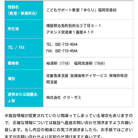
施設名
こどもサポート教室「きらり」福岡空港校
(教室・事業所名)
糟屋郡志免町別府北２丁目３－１
所在地
アネシス空港東１番館Ａ１Ｆ
TEL: 092-710-4544
TEL / FAX
FAX: 092-710-4544
最寄駅
柚須駅（17分） 福岡空港駅（19分）
児童発達支援 放課後等デイサービス 保育所等訪
種別
問支援
運営または設置法
株式会社 クラ・ゼミ
人等
※施設情報が変更されていたり間違ってしまっている場合もありますの
で、正確な情報については施設へ直接お問い合わせ頂きますようお願い
致します。もし内容の相違にお気づき頂きましたら、お手数ではござい
ますがお問い合わせよりお知らせ頂けますと幸いです。