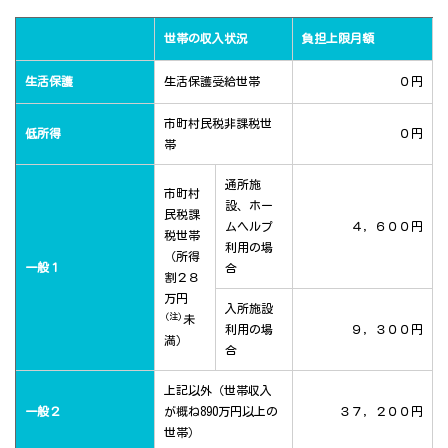
世帯の収入状況
負担上限月額
生活保護
生活保護受給世帯
０円
市町村民税非課税世
低所得
０円
帯
通所施
市町村
設、ホー
民税課
ムヘルプ
４，６００円
税世帯
利用の場
（所得
一般１
合
割２８
万円
入所施設
(注)
未
利用の場
９，３００円
満）
合
上記以外（世帯収入
一般２
が概ね890万円以上の
３７，２００円
世帯）