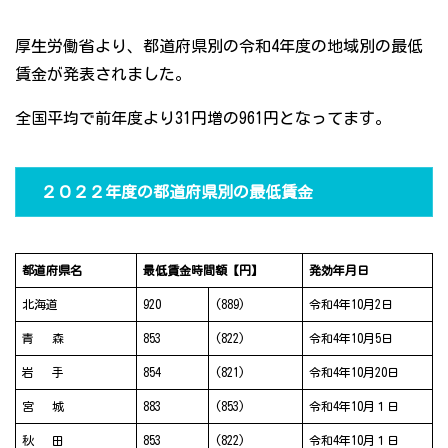
厚生労働省より、都道府県別の令和4年度の地域別の最低
賃金が発表されました。
全国平均で前年度より31円増の961円となってます。
２０２２年度の都道府県別の最低賃金
都道府県名
最低賃金時間額【円】
発効年月日
北海道
920
(889)
令和4年10月2日
青 森
853
(822)
令和4年10月5日
岩 手
854
(821)
令和4年10月20日
宮 城
883
(853)
令和4年10月１日
秋 田
853
(822)
令和4年10月１日