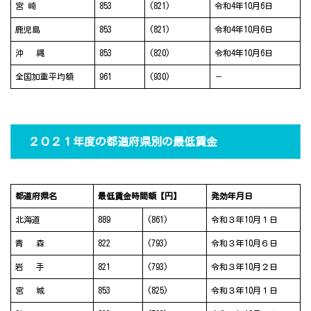
宮 崎
853
(821)
令和4年10月6日
鹿児島
853
(821)
令和4年10月6日
沖 縄
853
(820)
令和4年10月6日
全国加重平均額
961
(930)
－
２０２１年度の都道府県別の最低賃金
都道府県名
最低賃金時間額【円】
発効年月日
北海道
889
(861)
令和３年10月１日
青 森
822
(793)
令和３年10月６日
岩 手
821
(793)
令和３年10月２日
宮 城
853
(825)
令和３年10月１日