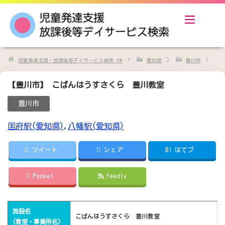
児童発達支援・放課後等デイサービス検索
TOP
愛知県
豊川市
【豊川市】 こぱんはうすさくら 豊川教室
豊川市
国府駅(愛知県)
,
八幡駅(愛知県)
ツイート
シェア
B!
はてブ
Pocket
feedly
施設名
こぱんはうすさくら 豊川教室
(教室・事業所名)