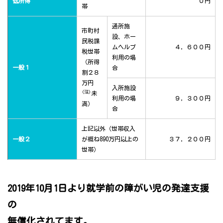
低所得
０円
帯
通所施
市町村
設、ホー
民税課
ムヘルプ
４，６００円
税世帯
利用の場
（所得
一般１
合
割２８
万円
入所施設
(注)
未
利用の場
９，３００円
満）
合
上記以外（世帯収入
一般２
が概ね890万円以上の
３７，２００円
世帯）
2019年10月1日より就学前の障がい児の発達支援
の
無償化されてます。