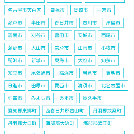
名古屋市天白区
豊橋市
岡崎市
一宮市
瀬戸市
半田市
春日井市
豊川市
津島市
碧南市
刈谷市
豊田市
安城市
西尾市
蒲郡市
犬山市
常滑市
江南市
小牧市
稲沢市
新城市
東海市
大府市
知多市
知立市
尾張旭市
高浜市
岩倉市
豊明市
日進市
田原市
愛西市
清須市
北名古屋市
弥富市
みよし市
あま市
長久手市
愛知郡東郷町
西春日井郡豊山町
丹羽郡扶桑町
丹羽郡大口町
海部郡大治町
海部郡蟹江町