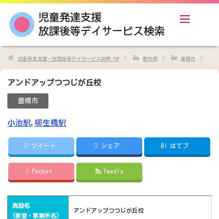
児童発達支援・放課後等デイサービス検索
TOP
愛知県
豊橋市
アンドアップつつじが丘校
豊橋市
小池駅
,
柳生橋駅
ツイート
シェア
B!
はてブ
Pocket
feedly
施設名
アンドアップつつじが丘校
(教室・事業所名)