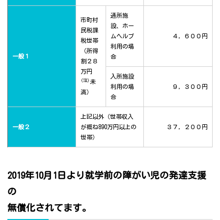
通所施
市町村
設、ホー
民税課
ムヘルプ
４，６００円
税世帯
利用の場
（所得
一般１
合
割２８
万円
入所施設
(注)
未
利用の場
９，３００円
満）
合
上記以外（世帯収入
一般２
が概ね890万円以上の
３７，２００円
世帯）
2019年10月1日より就学前の障がい児の発達支援
の
無償化されてます。