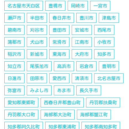
名古屋市天白区
豊橋市
岡崎市
一宮市
瀬戸市
半田市
春日井市
豊川市
津島市
碧南市
刈谷市
豊田市
安城市
西尾市
蒲郡市
犬山市
常滑市
江南市
小牧市
稲沢市
新城市
東海市
大府市
知多市
知立市
尾張旭市
高浜市
岩倉市
豊明市
日進市
田原市
愛西市
清須市
北名古屋市
弥富市
みよし市
あま市
長久手市
愛知郡東郷町
西春日井郡豊山町
丹羽郡扶桑町
丹羽郡大口町
海部郡大治町
海部郡蟹江町
知多郡阿久比町
知多郡東浦町
知多郡南知多町