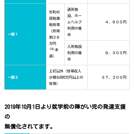
通所施
市町村
設、ホー
民税課
ムヘルプ
４，６００円
税世帯
利用の場
（所得
一般１
合
割２８
万円
入所施設
(注)
未
利用の場
９，３００円
満）
合
上記以外（世帯収入
一般２
が概ね890万円以上の
３７，２００円
世帯）
2019年10月1日より就学前の障がい児の発達支援
の
無償化されてます。