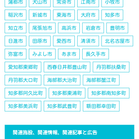
蒲郡市
犬山市
常滑市
江南市
小牧市
稲沢市
新城市
東海市
大府市
知多市
知立市
尾張旭市
高浜市
岩倉市
豊明市
日進市
田原市
愛西市
清須市
北名古屋市
弥富市
みよし市
あま市
長久手市
愛知郡東郷町
西春日井郡豊山町
丹羽郡扶桑町
丹羽郡大口町
海部郡大治町
海部郡蟹江町
知多郡阿久比町
知多郡東浦町
知多郡南知多町
知多郡美浜町
知多郡武豊町
額田郡幸田町
関連施設、関連情報、関連記事と広告