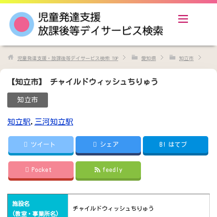
児童発達支援・放課後等デイサービス検索
TOP
愛知県
知立市
【知立市】 チャイルドウィッシュちりゅう
知立市
知立駅
,
三河知立駅
ツイート
シェア
B!
はてブ
Pocket
feedly
施設名
チャイルドウィッシュちりゅう
(教室・事業所名)