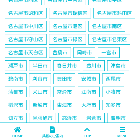
名古屋市西区
名古屋市中村区
名古屋市中区
名古屋市昭和区
名古屋市瑞穂区
名古屋市熱田区
名古屋市中川区
名古屋市港区
名古屋市南区
名古屋市守山区
名古屋市緑区
名古屋市名東区
名古屋市天白区
豊橋市
岡崎市
一宮市
瀬戸市
半田市
春日井市
豊川市
津島市
碧南市
刈谷市
豊田市
安城市
西尾市
蒲郡市
犬山市
常滑市
江南市
小牧市
稲沢市
新城市
東海市
大府市
知多市
知立市
尾張旭市
高浜市
岩倉市
豊明市
日進市
田原市
愛西市
清須市
北名古屋市
HOME
掲載のご案内
TOP
MENU