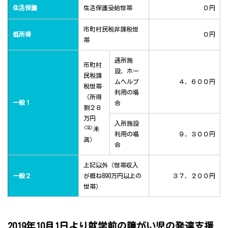
生活保護
生活保護受給世帯
０円
市町村民税非課税世
低所得
０円
帯
通所施
市町村
設、ホー
民税課
ムヘルプ
４，６００円
税世帯
利用の場
（所得
一般１
合
割２８
万円
入所施設
(注)
未
利用の場
９，３００円
満）
合
上記以外（世帯収入
一般２
が概ね890万円以上の
３７，２００円
世帯）
2019年10月1日より就学前の障がい児の発達支援