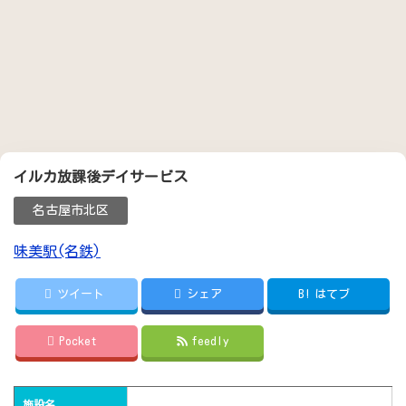
イルカ放課後デイサービス
名古屋市北区
味美駅(名鉄)
ツイート
シェア
B!
はてブ
Pocket
feedly
施設名