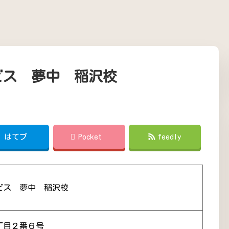
ビス 夢中 稲沢校
!
はてブ
Pocket
feedly
ビス 夢中 稲沢校
丁目２番６号