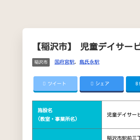
【稲沢市】 児童デイサー
国府宮駅
,
島氏永駅
稲沢市
ツイート
シェア
B
施設名
児童デイサー
(教室・事業所名)
稲沢市駅前三