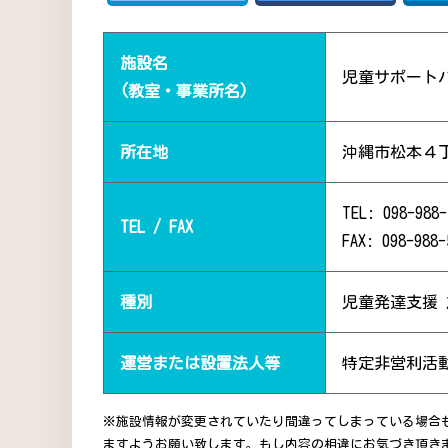
施設名
児童サポート
(教室・事業所名)
所在地
沖縄市松本４
TEL: 098-988-
TEL / FAX
FAX: 098-988-
種別
児童発達支援
運営または設置法人等
特定非営利活
※施設情報が変更されていたり間違ってしまっている場合
ますようお願い致します。もし内容の相違にお気づき頂き