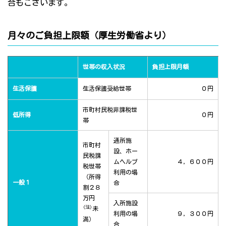
合もございます。
月々のご負担上限額（厚生労働省より）
世帯の収入状況
負担上限月額
生活保護
生活保護受給世帯
０円
市町村民税非課税世
低所得
０円
帯
通所施
市町村
設、ホー
民税課
ムヘルプ
４，６００円
税世帯
利用の場
（所得
一般１
合
割２８
万円
入所施設
(注)
未
利用の場
９，３００円
満）
合