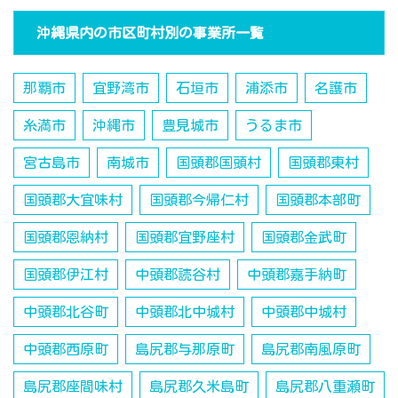
沖縄県内の市区町村別の事業所一覧
那覇市
宜野湾市
石垣市
浦添市
名護市
糸満市
沖縄市
豊見城市
うるま市
宮古島市
南城市
国頭郡国頭村
国頭郡東村
国頭郡大宜味村
国頭郡今帰仁村
国頭郡本部町
国頭郡恩納村
国頭郡宜野座村
国頭郡金武町
国頭郡伊江村
中頭郡読谷村
中頭郡嘉手納町
中頭郡北谷町
中頭郡北中城村
中頭郡中城村
中頭郡西原町
島尻郡与那原町
島尻郡南風原町
島尻郡座間味村
島尻郡久米島町
島尻郡八重瀬町