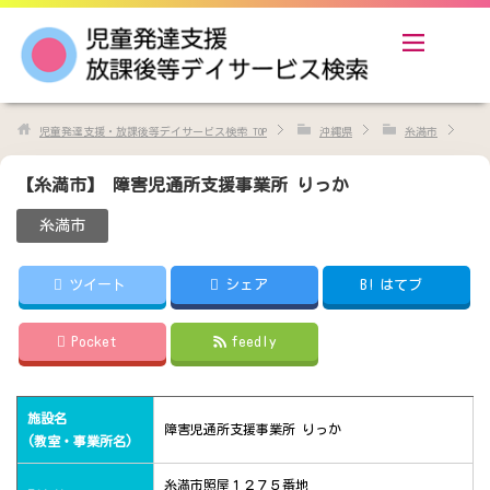
児童発達支援・放課後等デイサービス検索
TOP
沖縄県
糸満市
【糸満市】 障害児通所支援事業所 りっか
糸満市
ツイート
シェア
B!
はてブ
Pocket
feedly
施設名
障害児通所支援事業所 りっか
(教室・事業所名)
糸満市照屋１２７５番地