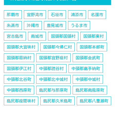
那覇市
宜野湾市
石垣市
浦添市
名護市
糸満市
沖縄市
豊見城市
うるま市
宮古島市
南城市
国頭郡国頭村
国頭郡東村
国頭郡大宜味村
国頭郡今帰仁村
国頭郡本部町
国頭郡恩納村
国頭郡宜野座村
国頭郡金武町
国頭郡伊江村
中頭郡読谷村
中頭郡嘉手納町
中頭郡北谷町
中頭郡北中城村
中頭郡中城村
中頭郡西原町
島尻郡与那原町
島尻郡南風原町
島尻郡座間味村
島尻郡久米島町
島尻郡八重瀬町