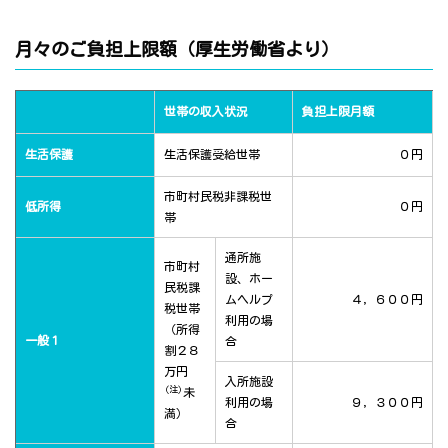
月々のご負担上限額（厚生労働省より）
世帯の収入状況
負担上限月額
生活保護
生活保護受給世帯
０円
市町村民税非課税世
低所得
０円
帯
通所施
市町村
設、ホー
民税課
ムヘルプ
４，６００円
税世帯
利用の場
（所得
一般１
合
割２８
万円
入所施設
(注)
未
利用の場
９，３００円
満）
合