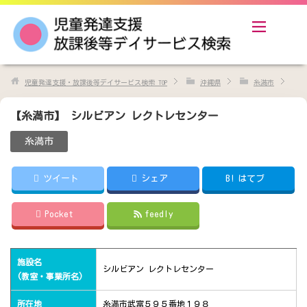
児童発達支援・放課後等デイサービス検索
TOP
沖縄県
糸満市
【糸満市】 シルビアン レクトレセンター
糸満市
ツイート
シェア
B!
はてブ
Pocket
feedly
施設名
シルビアン レクトレセンター
(教室・事業所名)
所在地
糸満市武富５９５番地１９８