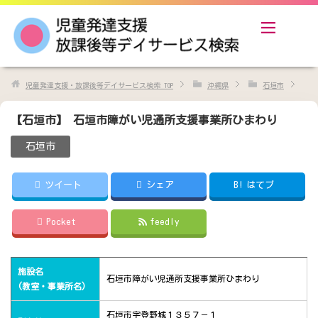
児童発達支援・放課後等デイサービス検索
TOP
沖縄県
石垣市
【石垣市】 石垣市障がい児通所支援事業所ひまわり
石垣市
ツイート
シェア
B!
はてブ
Pocket
feedly
施設名
石垣市障がい児通所支援事業所ひまわり
(教室・事業所名)
石垣市字登野城１３５７－１