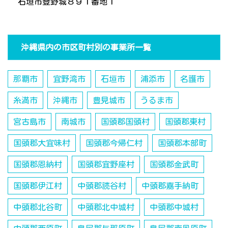
石垣市登野城８９１番地１
沖縄県内の市区町村別の事業所一覧
那覇市
宜野湾市
石垣市
浦添市
名護市
糸満市
沖縄市
豊見城市
うるま市
宮古島市
南城市
国頭郡国頭村
国頭郡東村
国頭郡大宜味村
国頭郡今帰仁村
国頭郡本部町
国頭郡恩納村
国頭郡宜野座村
国頭郡金武町
国頭郡伊江村
中頭郡読谷村
中頭郡嘉手納町
中頭郡北谷町
中頭郡北中城村
中頭郡中城村