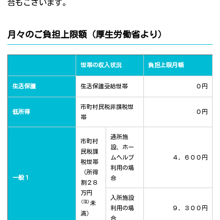
合もございます。
月々のご負担上限額（厚生労働省より）
世帯の収入状況
負担上限月額
生活保護
生活保護受給世帯
０円
市町村民税非課税世
低所得
０円
帯
通所施
市町村
設、ホー
民税課
ムヘルプ
４，６００円
税世帯
利用の場
（所得
一般１
合
割２８
万円
入所施設
(注)
未
利用の場
９，３００円
満）
合