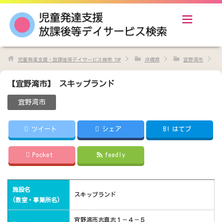
児童発達支援・放課後等デイサービス検索
TOP
沖縄県
宜野湾市
【宜野湾市】 スキップランド
宜野湾市
ツイート
シェア
B!
はてブ
Pocket
feedly
施設名
スキップランド
(教室・事業所名)
宜野湾市志真志１－４－５