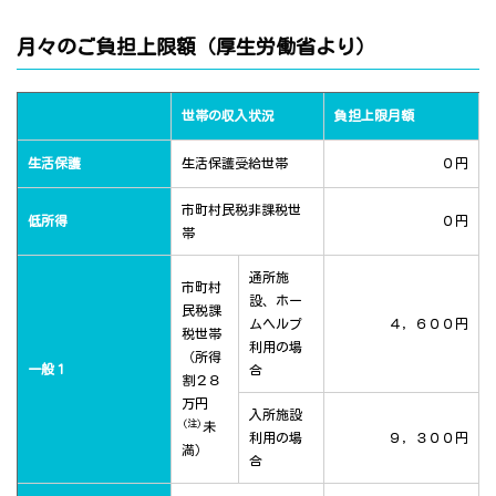
月々のご負担上限額（厚生労働省より）
世帯の収入状況
負担上限月額
生活保護
生活保護受給世帯
０円
市町村民税非課税世
低所得
０円
帯
通所施
市町村
設、ホー
民税課
ムヘルプ
４，６００円
税世帯
利用の場
（所得
一般１
合
割２８
万円
入所施設
(注)
未
利用の場
９，３００円
満）
合