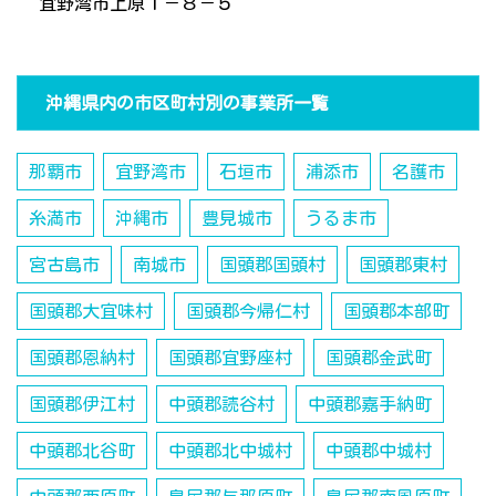
宜野湾市上原１－８－５
沖縄県内の市区町村別の事業所一覧
那覇市
宜野湾市
石垣市
浦添市
名護市
糸満市
沖縄市
豊見城市
うるま市
宮古島市
南城市
国頭郡国頭村
国頭郡東村
国頭郡大宜味村
国頭郡今帰仁村
国頭郡本部町
国頭郡恩納村
国頭郡宜野座村
国頭郡金武町
国頭郡伊江村
中頭郡読谷村
中頭郡嘉手納町
中頭郡北谷町
中頭郡北中城村
中頭郡中城村