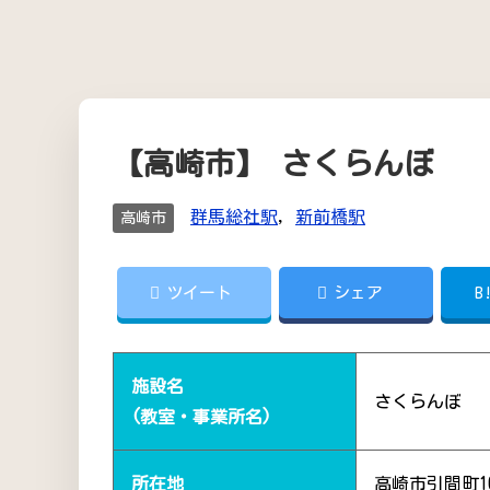
【高崎市】 さくらんぼ
群馬総社駅
,
新前橋駅
高崎市
ツイート
シェア
B
施設名
さくらんぼ
(教室・事業所名)
所在地
高崎市引間町10