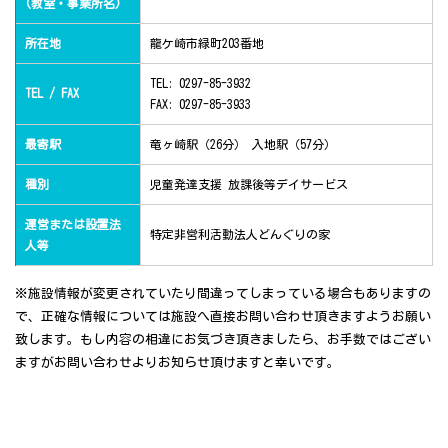
(教室・事業所名)
所在地
龍ケ崎市緑町203番地
TEL: 0297-85-3932
TEL / FAX
FAX: 0297-85-3933
最寄駅
竜ヶ崎駅（26分） 入地駅（57分）
種別
児童発達支援 放課後等デイサービス
運営または設置法
特定非営利活動法人どんぐりの家
人等
※施設情報が変更されていたり間違ってしまっている場合もありますの
で、正確な情報については施設へ直接お問い合わせ頂きますようお願い
致します。もし内容の相違にお気づき頂きましたら、お手数ではござい
ますがお問い合わせよりお知らせ頂けますと幸いです。