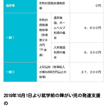
市町村民税非課税世
低所得
０円
帯
通所施
市町村
設、ホー
民税課
ムヘルプ
４，６００円
税世帯
利用の場
（所得
一般１
合
割２８
万円
入所施設
(注)
未
利用の場
９，３００円
満）
合
上記以外（世帯収入
一般２
が概ね890万円以上の
３７，２００円
世帯）
2019年10月1日より就学前の障がい児の発達支援
の