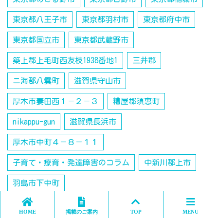
東京都八王子市
東京都羽村市
東京都府中市
東京都国立市
東京都武蔵野市
築上郡上毛町西友枝1938番地1
三井郡
ニ海郡八雲町
滋賀県守山市
厚木市妻田西１－２－３
糟屋郡須惠町
nikappu-gun
滋賀県長浜市
厚木市中町４－８－１１
子育て・療育・発達障害のコラム
中新川郡上市
羽島市下中町
児発管・保育士・児童指導員さんの仕事や現場のコラ
HOME
掲載のご案内
TOP
MENU
ム