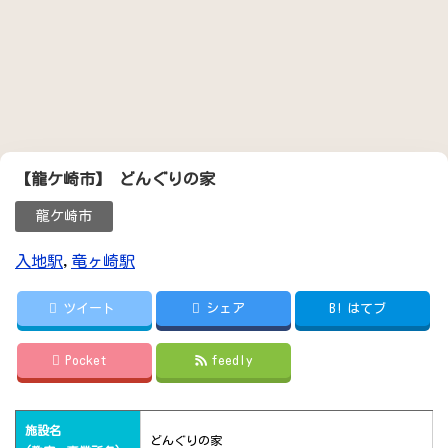
【龍ケ崎市】 どんぐりの家
龍ケ崎市
入地駅
,
竜ヶ崎駅
ツイート
シェア
B!
はてブ
Pocket
feedly
施設名
どんぐりの家