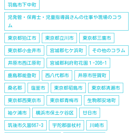
羽島市下中町
児発管・保育士・児童指導員さんの仕事や現場のコラ
ム
東京都狛江市
東京都立川市
東京都三鷹市
東京都小金井市
宮城郡七ケ浜町
その他のコラム
井原市西江原町
宮城郡利府町花園１-208-1
鹿島郡能登町
西八代郡市
井原市笹賀町
桑名郡
塩釜市
東京都昭島市
東京都清瀬市
東京都西東京市
東京都青梅市
生駒郡安堵町
袖ケ浦市
横浜市保土ケ谷区
廿日市
筑後市久富667-3
宇陀郡御杖村
川崎市