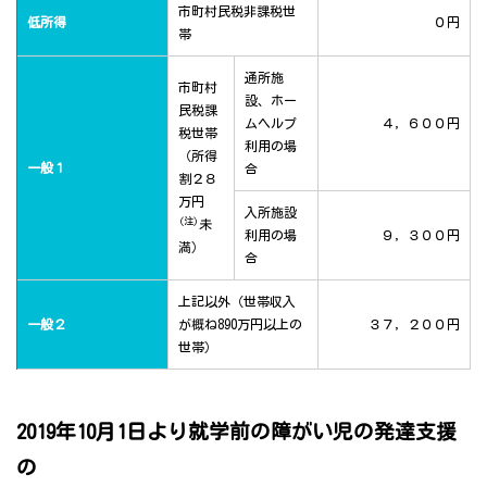
市町村民税非課税世
低所得
０円
帯
通所施
市町村
設、ホー
民税課
ムヘルプ
４，６００円
税世帯
利用の場
（所得
一般１
合
割２８
万円
入所施設
(注)
未
利用の場
９，３００円
満）
合
上記以外（世帯収入
一般２
が概ね890万円以上の
３７，２００円
世帯）
2019年10月1日より就学前の障がい児の発達支援
の