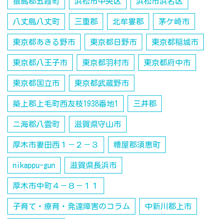
猿島郡五霞町
浜松市中央区
浜松市浜名区
八丈島八丈町
三重郡
北牟婁郡
茅ケ崎市
東京都あきる野市
東京都日野市
東京都稲城市
東京都八王子市
東京都羽村市
東京都府中市
東京都国立市
東京都武蔵野市
築上郡上毛町西友枝1938番地1
三井郡
ニ海郡八雲町
滋賀県守山市
厚木市妻田西１－２－３
糟屋郡須惠町
nikappu-gun
滋賀県長浜市
厚木市中町４－８－１１
子育て・療育・発達障害のコラム
中新川郡上市