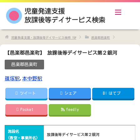
児童発達支援・放課後等デイサービス検索
TOP
邑楽郡邑楽町
【邑楽郡邑楽町】 放課後等デイサービス第２銀河
邑楽郡邑楽町
篠塚駅
,
本中野駅
ツイート
シェア
B!
はてブ
Pocket
feedly
施設名
放課後等デイサービス第２銀河
(教室・事業所名)