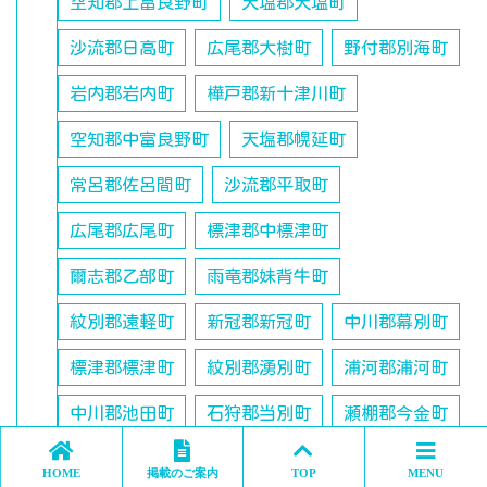
空知郡上富良野町
天塩郡天塩町
沙流郡日高町
広尾郡大樹町
野付郡別海町
岩内郡岩内町
樺戸郡新十津川町
空知郡中富良野町
天塩郡幌延町
常呂郡佐呂間町
沙流郡平取町
広尾郡広尾町
標津郡中標津町
爾志郡乙部町
雨竜郡妹背牛町
紋別郡遠軽町
新冠郡新冠町
中川郡幕別町
標津郡標津町
紋別郡湧別町
浦河郡浦河町
中川郡池田町
石狩郡当別町
瀬棚郡今金町
紋別郡滝上町
中川郡豊頃町
松前郡松前町
HOME
掲載のご案内
TOP
MENU