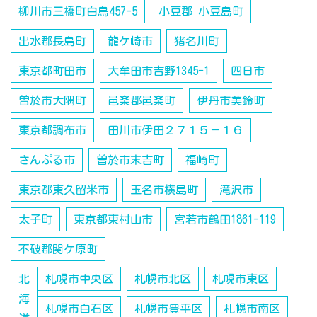
柳川市三橋町白鳥457-5
小豆郡 小豆島町
出水郡長島町
龍ケ崎市
猪名川町
東京都町田市
大牟田市吉野1345-1
四日市
曽於市大隅町
邑楽郡邑楽町
伊丹市美鈴町
東京都調布市
田川市伊田２７１５－１６
さんぷる市
曽於市末吉町
福崎町
東京都東久留米市
玉名市横島町
滝沢市
太子町
東京都東村山市
宮若市鶴田1861-119
不破郡関ケ原町
北
札幌市中央区
札幌市北区
札幌市東区
海
札幌市白石区
札幌市豊平区
札幌市南区