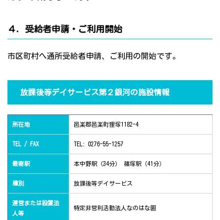
４．受給者申請・ご利用開始
市区町村へ通所受給者申請、ご利用の開始です。
放課後等デイサービス第２銀河の施設情報
所在地
邑楽郡邑楽町狸塚1182-4
TEL / FAX
TEL: 0276-55-1257
最寄駅
本中野駅（34分） 篠塚駅（41分）
種別
放課後等デイサービス
運営または設置法
特定非営利活動法人なのはな園
人等