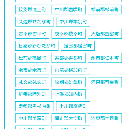
紋別郡滝上町
中川郡豊頃町
松前郡松前町
久遠郡せたな町
中川郡本別町
古平郡古平町
枝幸郡枝幸町
天塩郡豊富町
日高郡新ひだか町
足寄郡足寄町
松前郡福島町
寿都郡寿都町
余市郡仁木町
余市郡余市町
雨竜郡幌加内町
礼文郡礼文町
紋別郡雄武町
河東郡音更町
足寄郡陸別町
上磯郡知内町
寿都郡黒松内町
上川郡鷹栖町
中川郡美深町
網走郡大空町
河東郡士幌町