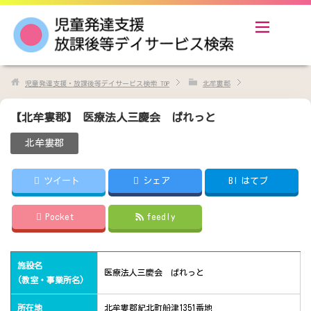
児童発達支援・放課後等デイサービス検索
TOP
北牟婁郡
【北牟婁郡】 医療法人三慶会 ぱれっと
北牟婁郡
ツイート
シェア
B!
はてブ
Pocket
feedly
施設名
医療法人三慶会 ぱれっと
(教室・事業所名)
所在地
北牟婁郡紀北町船津1351番地