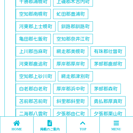
十勝郡浦幌町
上磯郡木古内町
空知郡南幌町
虻田郡豊浦町
河東郡上士幌町
釧路郡釧路町
亀田郡七飯町
空知郡奈井江町
上川郡当麻町
網走郡美幌町
有珠郡壮瞥町
河東郡鹿追町
厚岸郡厚岸町
茅部郡鹿部町
空知郡上砂川町
網走郡津別町
白老郡白老町
厚岸郡浜中町
茅部郡森町
苫前郡苫前町
斜里郡斜里町
勇払郡厚真町
二海郡八雲町
夕張郡由仁町
夕張郡栗山町
夕張郡長沼町
上川郡東神楽町
HOME
掲載のご案内
TOP
MENU