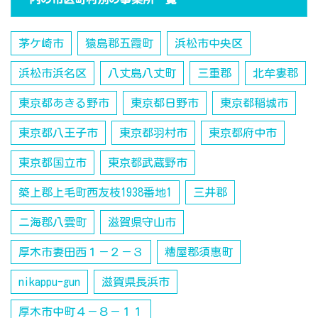
茅ケ崎市
猿島郡五霞町
浜松市中央区
浜松市浜名区
八丈島八丈町
三重郡
北牟婁郡
東京都あきる野市
東京都日野市
東京都稲城市
東京都八王子市
東京都羽村市
東京都府中市
東京都国立市
東京都武蔵野市
築上郡上毛町西友枝1938番地1
三井郡
ニ海郡八雲町
滋賀県守山市
厚木市妻田西１－２－３
糟屋郡須惠町
nikappu-gun
滋賀県長浜市
厚木市中町４－８－１１