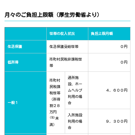
月々のご負担上限額（厚生労働省より）
世帯の収入状況
負担上限月額
生活保護
生活保護受給世帯
０円
市町村民税非課税世
低所得
０円
帯
通所施
市町村
設、ホー
民税課
ムヘルプ
４，６００円
税世帯
利用の場
（所得
一般１
合
割２８
万円
入所施設
(注)
未
利用の場
９，３００円
満）
合