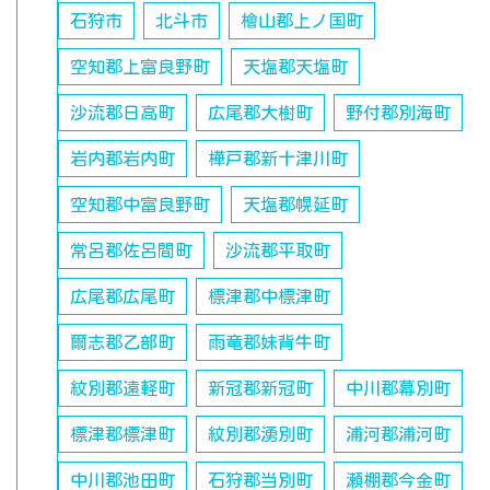
石狩市
北斗市
檜山郡上ノ国町
空知郡上富良野町
天塩郡天塩町
沙流郡日高町
広尾郡大樹町
野付郡別海町
岩内郡岩内町
樺戸郡新十津川町
空知郡中富良野町
天塩郡幌延町
常呂郡佐呂間町
沙流郡平取町
広尾郡広尾町
標津郡中標津町
爾志郡乙部町
雨竜郡妹背牛町
紋別郡遠軽町
新冠郡新冠町
中川郡幕別町
標津郡標津町
紋別郡湧別町
浦河郡浦河町
中川郡池田町
石狩郡当別町
瀬棚郡今金町