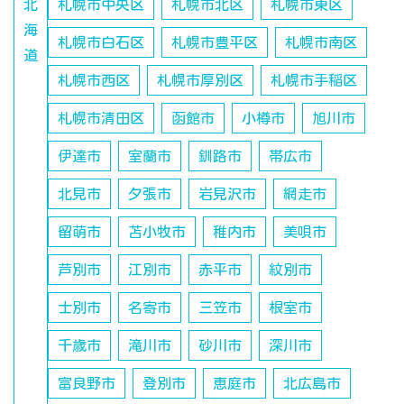
北
札幌市中央区
札幌市北区
札幌市東区
海
札幌市白石区
札幌市豊平区
札幌市南区
道
札幌市西区
札幌市厚別区
札幌市手稲区
札幌市清田区
函館市
小樽市
旭川市
伊達市
室蘭市
釧路市
帯広市
北見市
夕張市
岩見沢市
網走市
留萌市
苫小牧市
稚内市
美唄市
芦別市
江別市
赤平市
紋別市
士別市
名寄市
三笠市
根室市
千歳市
滝川市
砂川市
深川市
富良野市
登別市
恵庭市
北広島市