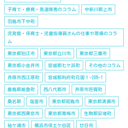
子育て・療育・発達障害のコラム
中新川郡上市
羽島市下中町
児発管・保育士・児童指導員さんの仕事や現場のコラ
ム
東京都狛江市
東京都立川市
東京都三鷹市
東京都小金井市
宮城郡七ケ浜町
その他のコラム
井原市西江原町
宮城郡利府町花園１-208-1
鹿島郡能登町
西八代郡市
井原市笹賀町
桑名郡
塩釜市
東京都昭島市
東京都清瀬市
東京都西東京市
東京都青梅市
生駒郡安堵町
袖ケ浦市
横浜市保土ケ谷区
廿日市