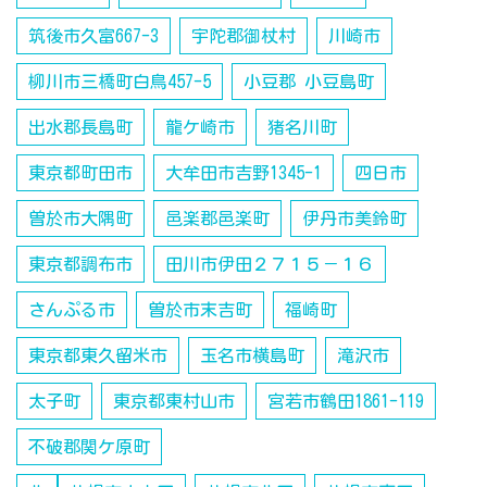
筑後市久富667-3
宇陀郡御杖村
川崎市
柳川市三橋町白鳥457-5
小豆郡 小豆島町
出水郡長島町
龍ケ崎市
猪名川町
東京都町田市
大牟田市吉野1345-1
四日市
曽於市大隅町
邑楽郡邑楽町
伊丹市美鈴町
東京都調布市
田川市伊田２７１５－１６
さんぷる市
曽於市末吉町
福崎町
東京都東久留米市
玉名市横島町
滝沢市
太子町
東京都東村山市
宮若市鶴田1861-119
不破郡関ケ原町